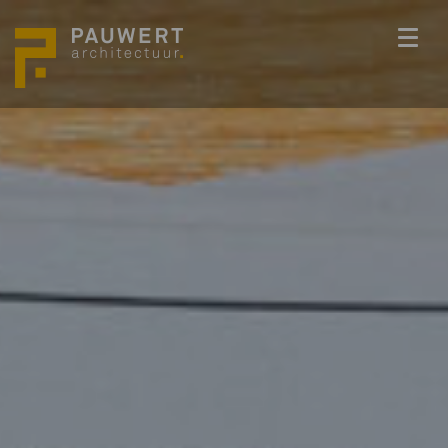
ONS TEAM
PROJECTEN
BEDENKKRACHT
WERKWIJZE
ACTUEEL
VACATURES
CONTACT
info@pauwert.nl
+31 40 281 27 82