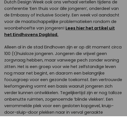
Dutch Design Week ook ons verhaal vertellen tijdens de
conferentie ‘Een thuis voor álle jongeren’, onderdeel van
de Embassy of Inclusive Society. Een week vol aandacht
voor de maatschappelijke problematieken rondom de
woonbehoefte van jongeren!
Lees hier het artikel uit
het Eindhovens Dagblad.
Alleen al in de stad Eindhoven zijn er op dit moment circa
100 (t)huisloze jongeren. Jongeren die vrijwel geen
zorgvraag hebben, maar vanwege pech zonder woning
zitten. Het is een groep voor wie het zelfstandige leven
nog maar net begint, en daarom een belangrijke
focusgroep voor een gezonde toekomst. Een vertrouwde
leefomgeving vormt een basis waaruit jongeren zich
verder kunnen ontwikkelen. Tegelijkertijd zijn er nog talloze
onbenutte ruimten, zogenoemde ‘blinde vlekken’. Een
verrommelde plek voor een gesloten kopgevel, kruip-
door-sluip-door plekken naar in verval geraakte
bedrijfsgebouwen, met onkruid begroeide
parkeerplekken, platte daken, noem maar op. Wanneer je