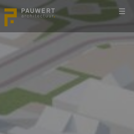
ONS TEAM
PROJECTEN
BEDENKKRACHT
WERKWIJZE
ACTUEEL
VACATURES
CONTACT
info@pauwert.nl
+31 40 281 27 82