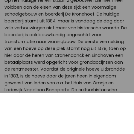
Op het huidige terrein staan 2 gebouwen die niet meer
voldoen aan de eisen van deze tijd: een voormalige
schoolgebouw en boerderij De Kronehoef. De huidige
boerderij stamt uit 1884, maar is vandaag de dag door
vele verbouwingen niet meer van historische waarde. De
boerderij is ook bouwkundig ongeschikt voor
transformatie naar woningbouw. De eerste vermelding
van een hoeve op deze plek stamt nog uit 1378, toen op
hier door de heren van Cranendonck en Eindhoven een
betaalplaats werd opgericht voor grondaccijnzen aan
de rentmeester. Voordat de originele hoeve uitbrandde
in 1883, is de hoeve door de jaren heen in eigendom
geweest van leden van o.a. het Huis van Oranje en
Lodewijk Napoleon Bonaparte. De cultuurhistorische
waarde van het geheel is door zijn rijke geschiedenis
gelegen in de historische betekenis van de plek. De 6
nieuwe grondgebonden woningen worden daarom
gebouwd op de footprint van de voormalige boerderij,
ter herinnering aan oude tijden. Het nieuwe woongebouw
neemt deels de plaats van de voormalige