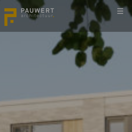
ONS TEAM
PROJECTEN
BEDENKKRACHT
WERKWIJZE
ACTUEEL
VACATURES
CONTACT
info@pauwert.nl
+31 40 281 27 82