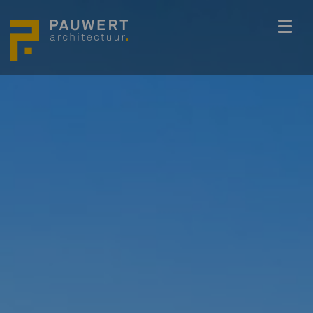
ONS TEAM
PROJECTEN
BEDENKKRACHT
WERKWIJZE
ACTUEEL
VACATURES
CONTACT
info@pauwert.nl
+31 40 281 27 82