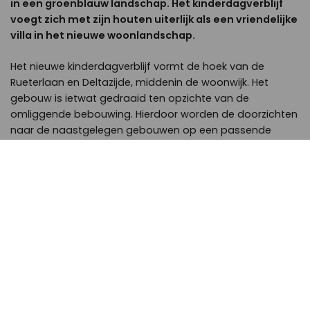
in een groenblauw landschap. Het kinderdagverblijf
voegt zich met zijn houten uiterlijk als een vriendelijke
villa in het nieuwe woonlandschap.
Het nieuwe kinderdagverblijf vormt de hoek van de
Rueterlaan en Deltazijde, middenin de woonwijk. Het
gebouw is ietwat gedraaid ten opzichte van de
omliggende bebouwing. Hierdoor worden de doorzichten
naar de naastgelegen gebouwen op een passende
manier ruimtelijk begeleidt, en ontstaan er aan alle zijdes
van het gebouw ruime (buiten)speelplekken voor
kinderen.
lees verder >
Voor het ontwerp is de belevingswereld van kinderen een
belangrijke inspiratiebron. Het gebouw bestaat uit drie
lagen waarin 6 kind-groepen een plaats hebben
gekregen. De groepen voor baby’s, dreumesen en
peuters hebben ieder twee ruimtes op de onderste twee