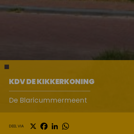
KDV DE KIKKERKONING
De Blaricummermeent
X
FACEBOOK
LINKEDIN
WHATSAPP
DEEL VIA