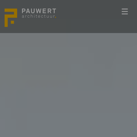
ONS TEAM
PROJECTEN
BEDENKKRACHT
WERKWIJZE
ACTUEEL
VACATURES
CONTACT
info@pauwert.nl
+31 40 281 27 82