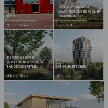
PARC RUYSBROECK,
WAAR NATUUR EN WONEN
PLOT30
SAMENKOMEN
Sittard-Geleen
Helmond
DE NIEUWE ERVEN,
VOORTBOUWEN OP HET
LANDELIJKE RITME
DE GENDERTOREN
Gilze en Rijen
Eindhoven