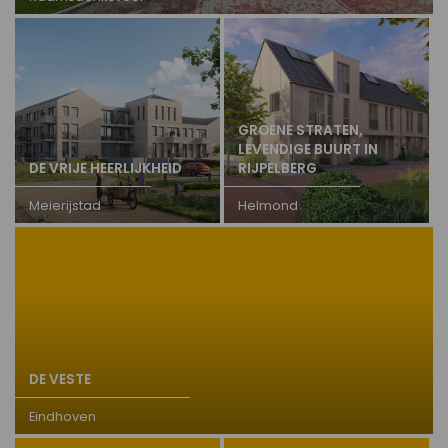
GROENE STRATEN,
LEVENDIGE BUURT IN
DE VRIJE HEERLIJKHEID
RIJPELBERG
Meierijstad
Helmond
DE VESTE
Eindhoven