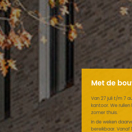
Met de bouw
Van 27 juli t/m 7 a
kantoor. We ruile
zomer thuis.
In de weken daarvo
bereikbaar. Vanaf 