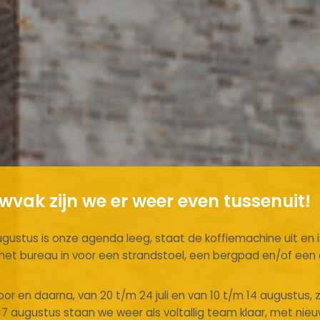
vak zijn we er weer even tussenuit!
ugustus is onze agenda leeg, staat de koffiemachine uit en is
n het bureau in voor een strandstoel, een bergpad en/of ee
or en daarna, van 20 t/m 24 juli en van 10 t/m 14 augustus, 
17 augustus staan we weer als voltallig team klaar, met nie