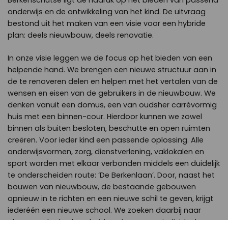
Berkenschutse ligt de nadruk op het bieden van passend
onderwijs en de ontwikkeling van het kind. De uitvraag
bestond uit het maken van een visie voor een hybride
plan: deels nieuwbouw, deels renovatie.
In onze visie leggen we de focus op het bieden van een
helpende hand. We brengen een nieuwe structuur aan in
de te renoveren delen en helpen met het vertalen van de
wensen en eisen van de gebruikers in de nieuwbouw. We
denken vanuit een domus, een van oudsher carrévormig
huis met een binnen-cour. Hierdoor kunnen we zowel
binnen als buiten besloten, beschutte en open ruimten
creëren. Voor ieder kind een passende oplossing. Alle
onderwijsvormen, zorg, dienstverlening, vaklokalen en
sport worden met elkaar verbonden middels een duidelijk
te onderscheiden route: ‘De Berkenlaan’. Door, naast het
bouwen van nieuwbouw, de bestaande gebouwen
opnieuw in te richten en een nieuwe schil te geven, krijgt
iederéén een nieuwe school. We zoeken daarbij naar
algemene herkenbaarheid, met oog voor individuele