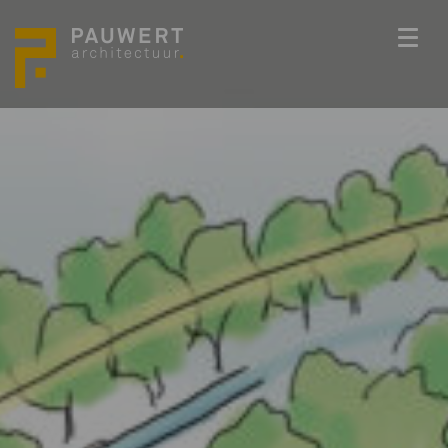
ONS TEAM
PROJECTEN
BEDENKKRACHT
WERKWIJZE
ACTUEEL
VACATURES
CONTACT
info@pauwert.nl
+31 40 281 27 82