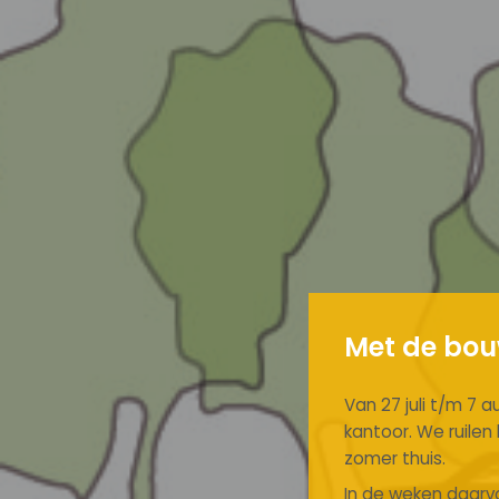
Met de bouw
Van 27 juli t/m 7 a
kantoor. We ruile
zomer thuis.
In de weken daarvo