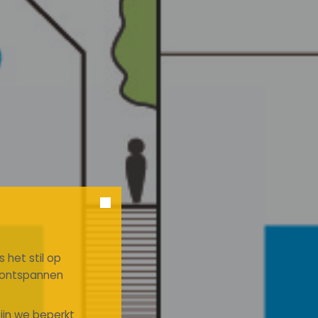
 het stil op
n ontspannen
zijn we beperkt