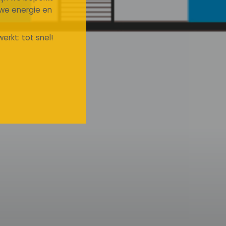
uwe energie en
erkt: tot snel!