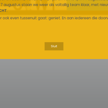
17 augustus staan we weer als voltallig team klaar, met nie
CHT
.
r ook even tussenuit gaat: geniet. En aan iedereen die doorw
Sluit