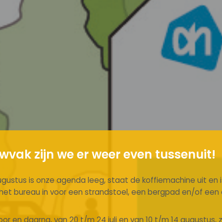
vak zijn we er weer even tussenuit!
ugustus is onze agenda leeg, staat de koffiemachine uit en is
n het bureau in voor een strandstoel, een bergpad en/of ee
or en daarna, van 20 t/m 24 juli en van 10 t/m 14 augustus, 