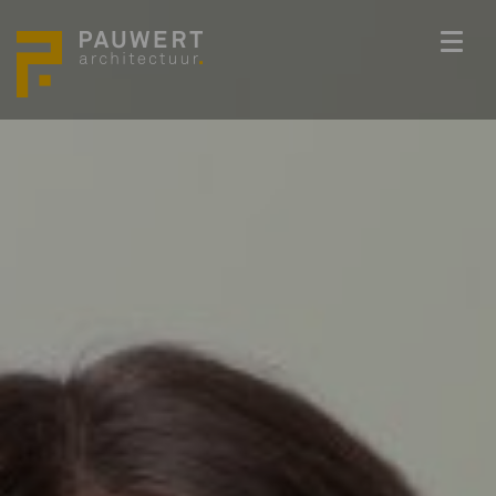
ONS TEAM
PROJECTEN
BEDENKKRACHT
WERKWIJZE
ACTUEEL
VACATURES
CONTACT
info@pauwert.nl
+31 40 281 27 82