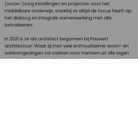
(woon-)zorg instellingen en projecten voor het
middelbare onderwijs, waarbij ze altijd de focus heeft op
het dialoog en integrale samenwerking met alle
betrokkenen.
In 2021 is ze als architect begonnen bij Pauwert
architectuur. Waar zij met veel enthousiasme woon- en
werkomgevingen zal creëren voor mensen uit alle lagen
van de samenleving. Dit sociale aspect komt ook terug
bij haar als architect. Ze gaat graag complexe
uitdagingen aan, communiceert op een open wijze
waarbij ze verbinding zoekt op zowel professioneel als
menselijk vlak.