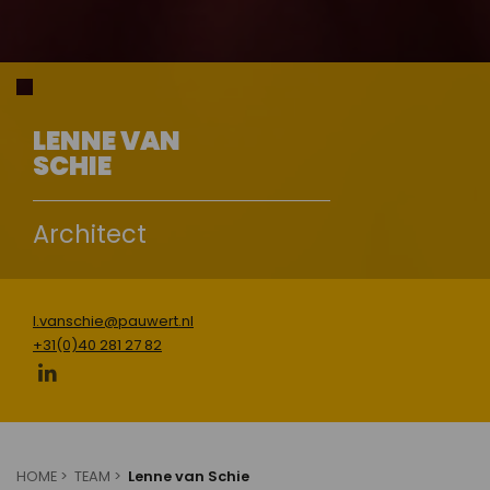
LENNE VAN
SCHIE
Architect
l.vanschie@pauwert.nl
+31(0)40 281 27 82
HOME
TEAM
Lenne van Schie