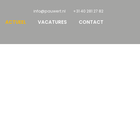
info@pauwert.nl
+31 40 281 27 82
ACTUEEL
VACATURES
CONTACT