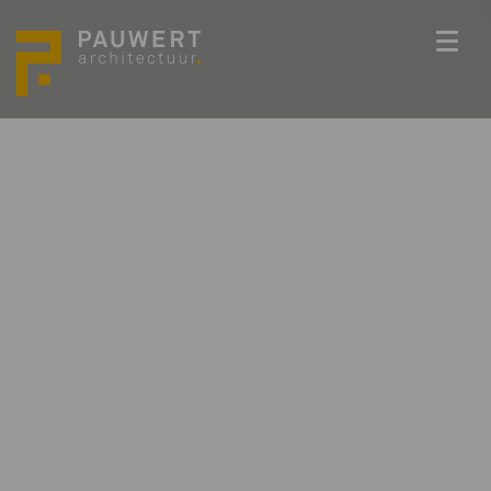
ONS TEAM
PROJECTEN
BEDENKKRACHT
WERKWIJZE
ACTUEEL
VACATURES
CONTACT
info@pauwert.nl
+31 40 281 27 82