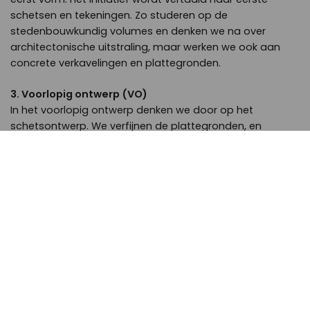
schetsen en tekeningen. Zo studeren op de
stedenbouwkundig volumes en denken we na over
architectonische uitstraling, maar werken we ook aan
concrete verkavelingen en plattegronden.
3. Voorlopig ontwerp (VO)
In het voorlopig ontwerp denken we door op het
schetsontwerp. We verfijnen de plattegronden, en
doorsnedes, ontwerpen gevels, zetten principedetails op
en gaan de samenwerking aan met externe adviseurs op
bijv. het gebied van constructie en installaties. Zo werken
we toe naar een integraal ontwerp.
4. Definitief ontwerp (DO+)
Door steeds dieper in het ontwerp te duiken verfijnen we
het ontwerp in samenspraak met opdrachtgever en
betrokken adviseurs tot het niveau van een
bouwindiening. Afstemming tussen de verschillende
technische disciplines vindt plaats door middel van