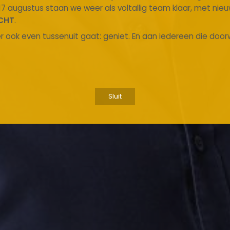
17 augustus staan we weer als voltallig team klaar, met nie
CHT
.
r ook even tussenuit gaat: geniet. En aan iedereen die doorw
Sluit