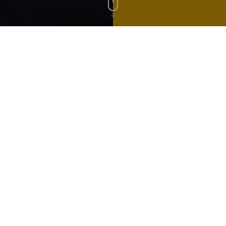
a.vanderzalm@pauwert.nl
+31(0)40 281 27 82
team van Pauwert. Met
keling, strategisch
een brede blik en
 opzoek naar datgene
ing tussen overheden
jke plannen in een