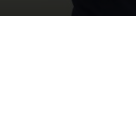
HOME
TEAM
André van der Zalm
ANDRÉ VAN DER ZALM
André versterkt sinds 1 mei 2025 het directie
30 jaar ervaring in concept- en gebiedsontwik
advies en organisatieontwikkeling, brengt hij 
scherpe inhoudelijke kennis mee.
Gedreven door nieuwsgierigheid, is hij altijd
wat verbindt. Of het nu gaat om samenwerk
en ontwikkelaars, het afstemmen van ruimteli