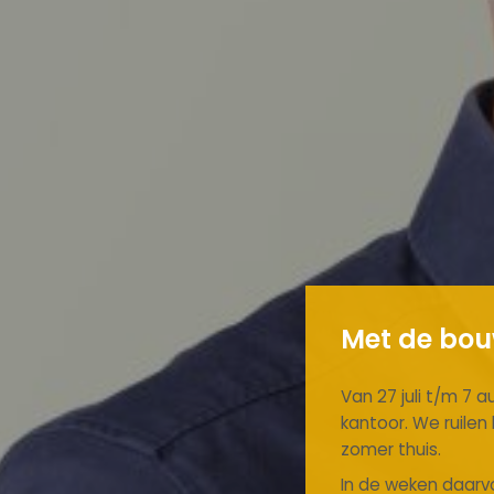
Met de bouw
Van 27 juli t/m 7 a
kantoor. We ruile
zomer thuis.
In de weken daarvo