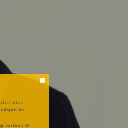
 het stil op
n ontspannen
zijn we beperkt