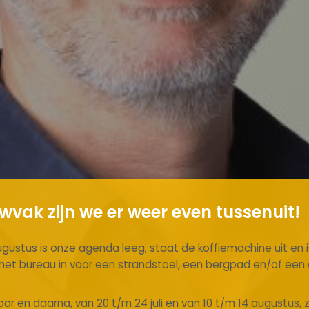
vak zijn we er weer even tussenuit!
ugustus is onze agenda leeg, staat de koffiemachine uit en is
n het bureau in voor een strandstoel, een bergpad en/of ee
or en daarna, van 20 t/m 24 juli en van 10 t/m 14 augustus, 