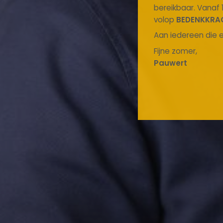
bereikbaar. Vanaf 
volop
BEDENKKRA
Aan iedereen die e
Fijne zomer,
Pauwert