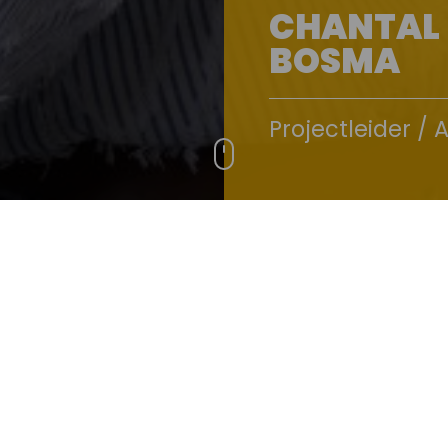
CHANTAL
BOSMA
Projectleider / 
c.bosma@pauwert.nl
+31(0)40 281 27 82
aken van dingen. Die
de aan de Technische