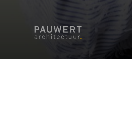
HOME
TEAM
Chantal Bosma
CHANTAL BOSMA
Van jongs af aan is Chantal bezig met het m
interesse kwam tijdens haar studie Bouwkun