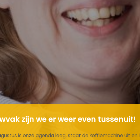
vak zijn we er weer even tussenuit!
ugustus is onze agenda leeg, staat de koffiemachine uit en is