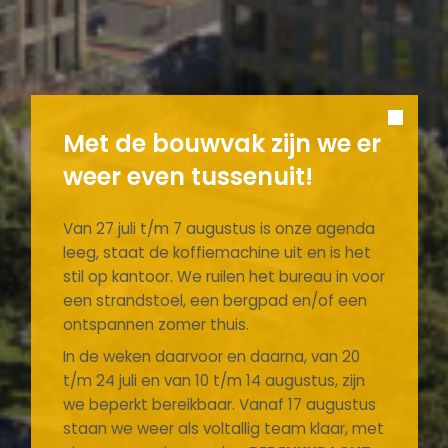
Met de bouwvak zijn we er
weer even tussenuit!
Van 27 juli t/m 7 augustus is onze agenda
leeg, staat de koffiemachine uit en is het
stil op kantoor. We ruilen het bureau in voor
een strandstoel, een bergpad en/of een
ontspannen zomer thuis.
In de weken daarvoor en daarna, van 20
t/m 24 juli en van 10 t/m 14 augustus, zijn
we beperkt bereikbaar. Vanaf 17 augustus
staan we weer als voltallig team klaar, met