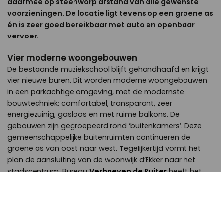
daarmee op steenworp afstand van alle gewenste
voorzieningen. De locatie ligt tevens op een groene as
én is zeer goed bereikbaar met auto en openbaar
vervoer.
Vier moderne woongebouwen
De bestaande muziekschool blijft gehandhaafd en krijgt
vier nieuwe buren. Dit worden moderne woongebouwen
in een parkachtige omgeving, met de modernste
bouwtechniek: comfortabel, transparant, zeer
energiezuinig, gasloos en met ruime balkons. De
gebouwen zijn gegroepeerd rond ‘buitenkamers’. Deze
gemeenschappelijke buitenruimten continueren de
groene as van oost naar west. Tegelijkertijd vormt het
plan de aansluiting van de woonwijk d’Ekker naar het
stadscentrum. Bureau
Verhoeven de Ruiter
heeft het
landschap ontworpen.
lees verder >