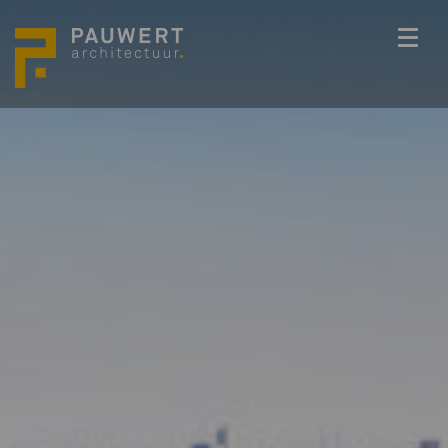
ONS TEAM
PROJECTEN
BEDENKKRACHT
WERKWIJZE
ACTUEEL
VACATURES
CONTACT
info@pauwert.nl
+31 40 281 27 82