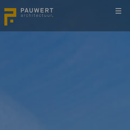
ONS TEAM
PROJECTEN
BEDENKKRACHT
WERKWIJZE
ACTUEEL
VACATURES
CONTACT
info@pauwert.nl
+31 40 281 27 82