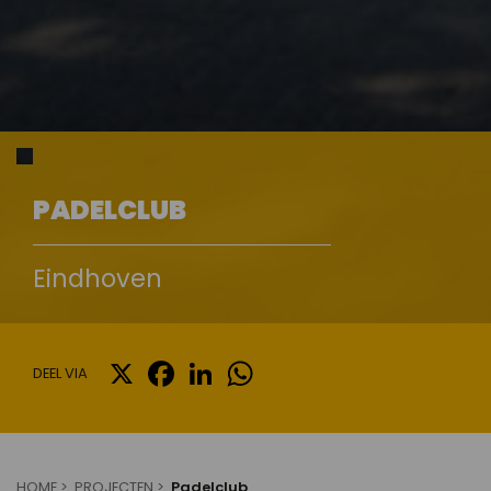
PADELCLUB
Eindhoven
X
FACEBOOK
LINKEDIN
WHATSAPP
DEEL VIA
HOME
PROJECTEN
Padelclub