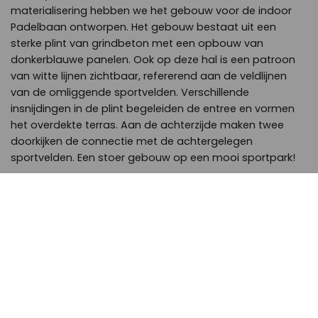
materialisering hebben we het gebouw voor de indoor
Padelbaan ontworpen. Het gebouw bestaat uit een
sterke plint van grindbeton met een opbouw van
donkerblauwe panelen. Ook op deze hal is een patroon
van witte lijnen zichtbaar, refererend aan de veldlijnen
van de omliggende sportvelden. Verschillende
insnijdingen in de plint begeleiden de entree en vormen
het overdekte terras. Aan de achterzijde maken twee
doorkijken de connectie met de achtergelegen
sportvelden. Een stoer gebouw op een mooi sportpark!
Meer weten over dit project?
Neem contact op met
Daniek Reijnders