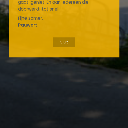
gaat: geniet. En aan iedereen die
doorwerkt: tot snel!
Fijne zomer,
Pauwert
Sluit