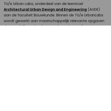
TU/e Urban Labs, onderdeel van de leerstoel
Architectural Urban Design and Engineering
(AUDE)
aan de faculteit Bouwkunde. Binnen de TU/e UrbanLabs
wordt gewerkt aan maatschappelijk relevante opgaven
door praktijk, onderwijs en onderzoek aan elkaar te
koppelen. Vanaf 2020 werkt zij aan het OntwerpLab
‘Home for the Youth’, waarin ze masterstudenten in een
architectuurstudio wekelijks begeleidt in een zoektocht
naar een ruimtelijke uitwerking voor dak- en thuisloze
jongeren.