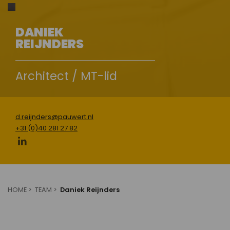
DANIEK
REIJNDERS
Architect / MT-lid
d.reijnders@pauwert.nl
+31 (0)40 281 27 82
HOME
TEAM
Daniek Reijnders