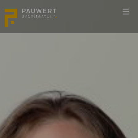
ONS TEAM
PROJECTEN
BEDENKKRACHT
WERKWIJZE
ACTUEEL
VACATURES
CONTACT
info@pauwert.nl
+31 40 281 27 82