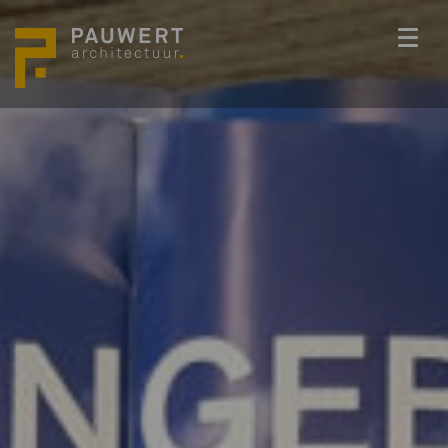
ONS TEAM
PROJECTEN
BEDENKKRACHT
WERKWIJZE
ACTUEEL
VACATURES
CONTACT
info@pauwert.nl
+31 40 281 27 82