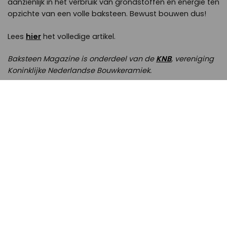
aanzienlijk in het verbruik van grondstoffen en energie ten
opzichte van een volle baksteen. Bewust bouwen dus!
Lees
hier
het volledige artikel.
Baksteen Magazine is onderdeel van de
KNB
, vereniging
Koninklijke Nederlandse Bouwkeramiek.