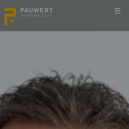
ONS TEAM
PROJECTEN
BEDENKKRACHT
WERKWIJZE
ACTUEEL
VACATURES
CONTACT
info@pauwert.nl
+31 40 281 27 82