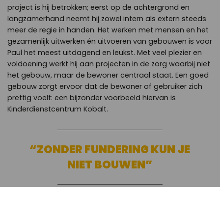
project is hij betrokken; eerst op de achtergrond en
langzamerhand neemt hij zowel intern als extern steeds
meer de regie in handen. Het werken met mensen en het
gezamenlijk uitwerken én uitvoeren van gebouwen is voor
Paul het meest uitdagend en leukst. Met veel plezier en
voldoening werkt hij aan projecten in de zorg waarbij niet
het gebouw, maar de bewoner centraal staat. Een goed
gebouw zorgt ervoor dat de bewoner of gebruiker zich
prettig voelt: een bijzonder voorbeeld hiervan is
Kinderdienstcentrum Kobalt.
ZONDER FUNDERING KUN JE
NIET BOUWEN