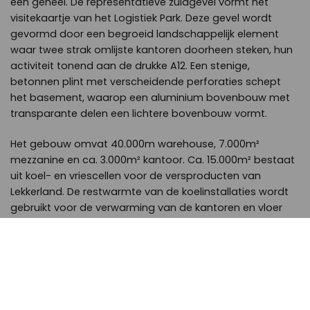
één geheel. De representatieve zuidgevel vormt het
visitekaartje van het Logistiek Park. Deze gevel wordt
gevormd door een begroeid landschappelijk element
waar twee strak omlijste kantoren doorheen steken, hun
activiteit tonend aan de drukke A12. Een stenige,
betonnen plint met verscheidende perforaties schept
het basement, waarop een aluminium bovenbouw met
transparante delen een lichtere bovenbouw vormt.
Het gebouw omvat 40.000m warehouse, 7.000m²
mezzanine en ca. 3.000m² kantoor. Ca. 15.000m² bestaat
uit koel- en vriescellen voor de versproducten van
Lekkerland. De restwarmte van de koelinstallaties wordt
gebruikt voor de verwarming van de kantoren en vloer
van de vriescel, alsmede voor het ontdooien van de
koelers.
Naar verwachting is het gebouw September 2024
operationeel.