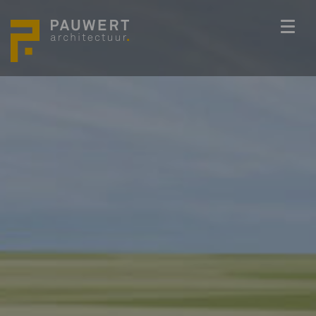
ONS TEAM
PROJECTEN
BEDENKKRACHT
WERKWIJZE
ACTUEEL
VACATURES
CONTACT
info@pauwert.nl
+31 40 281 27 82