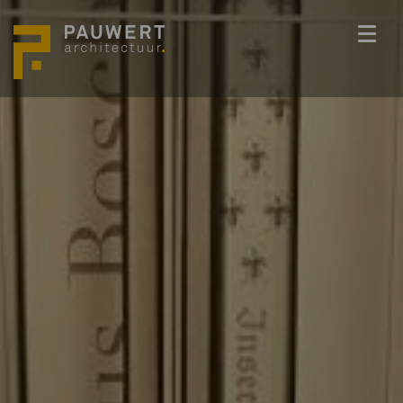
ONS TEAM
PROJECTEN
BEDENKKRACHT
WERKWIJZE
ACTUEEL
VACATURES
CONTACT
info@pauwert.nl
+31 40 281 27 82