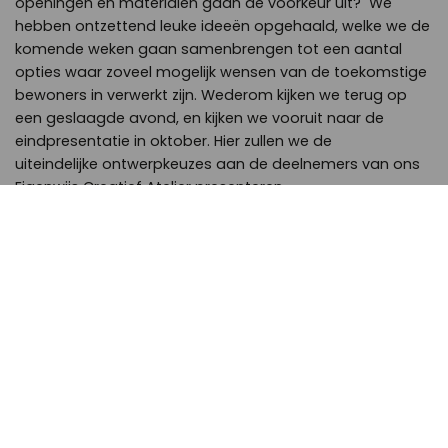
openingen en materialen gaan de voorkeur uit? We
hebben ontzettend leuke ideeën opgehaald, welke we de
komende weken gaan samenbrengen tot een aantal
opties waar zoveel mogelijk wensen van de toekomstige
bewoners in verwerkt zijn. Wederom kijken we terug op
een geslaagde avond, en kijken we vooruit naar de
eindpresentatie in oktober. Hier zullen we de
uiteindelijke ontwerpkeuzes aan de deelnemers van ons
Eigenwijs Creatief Atelier presenteren.